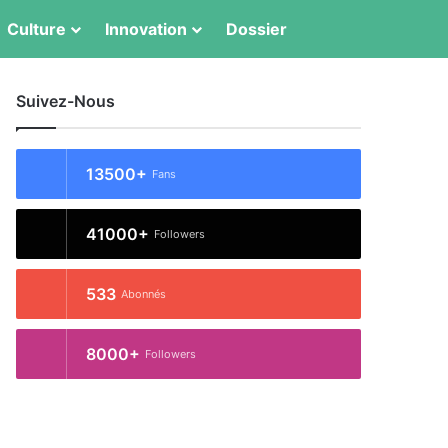
Switch skin
Rechercher
Culture
Innovation
Dossier
Suivez-Nous
13500+
Fans
41000+
Followers
533
Abonnés
8000+
Followers