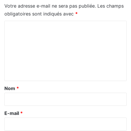
Votre adresse e-mail ne sera pas publiée.
Les champs
obligatoires sont indiqués avec
*
C
o
m
m
e
n
t
a
Nom
*
i
r
e
E-mail
*
*