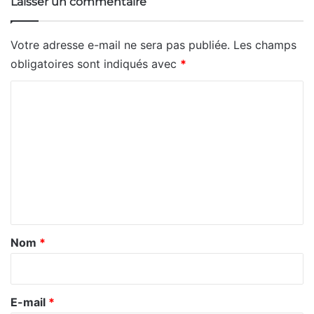
Laisser un commentaire
Votre adresse e-mail ne sera pas publiée.
Les champs
obligatoires sont indiqués avec
*
C
o
m
m
e
n
t
a
Nom
*
i
r
e
E-mail
*