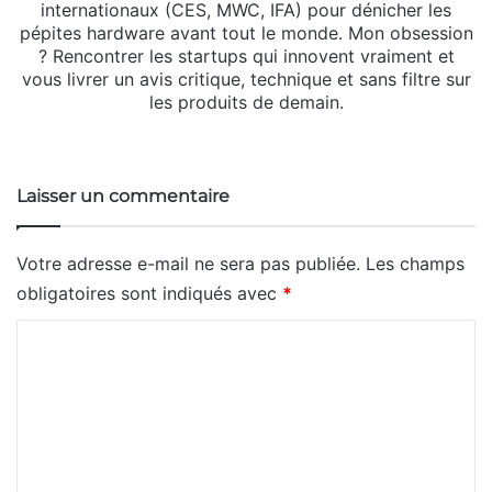
internationaux (CES, MWC, IFA) pour dénicher les
pépites hardware avant tout le monde. Mon obsession
? Rencontrer les startups qui innovent vraiment et
vous livrer un avis critique, technique et sans filtre sur
les produits de demain.
Website
X
Linkedin
Instagram
Laisser un commentaire
Votre adresse e-mail ne sera pas publiée.
Les champs
obligatoires sont indiqués avec
*
C
o
m
m
e