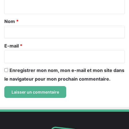
n
t
a
Nom
*
i
r
e
E-mail
*
*
Enregistrer mon nom, mon e-mail et mon site dans
le navigateur pour mon prochain commentaire.