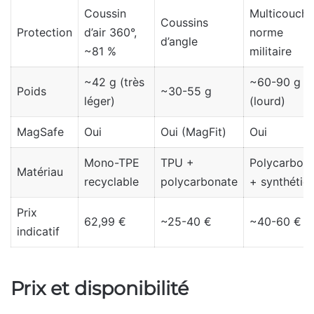
Coussin
Multicouche
Coussins
Protection
d’air 360°,
norme
d’angle
~81 %
militaire
~42 g (très
~60-90 g
Poids
~30-55 g
léger)
(lourd)
MagSafe
Oui
Oui (MagFit)
Oui
Mono-TPE
TPU +
Polycarbon
Matériau
recyclable
polycarbonate
+ synthétiq
Prix
62,99 €
~25-40 €
~40-60 €
indicatif
Prix et disponibilité