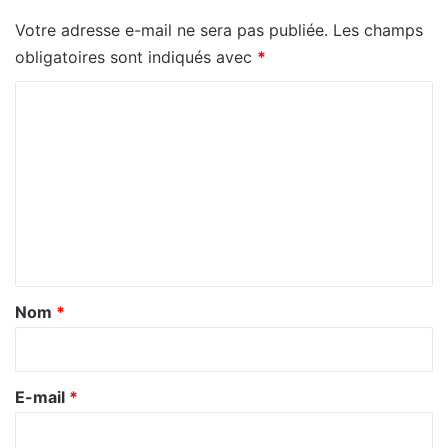
Votre adresse e-mail ne sera pas publiée.
Les champs
obligatoires sont indiqués avec
*
C
o
m
m
e
n
t
a
Nom
*
i
r
e
E-mail
*
*