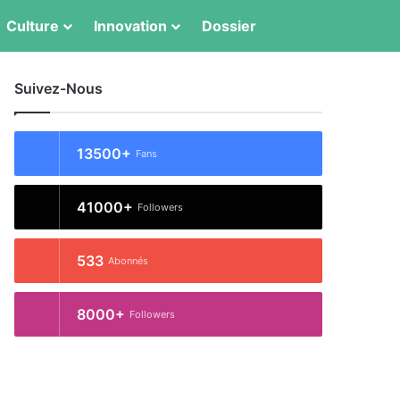
Switch skin
Rechercher
Culture
Innovation
Dossier
Suivez-Nous
13500+
Fans
41000+
Followers
533
Abonnés
8000+
Followers