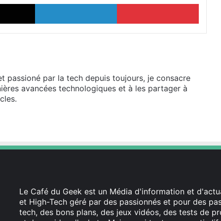
X
Linkedin
Pinter
et passioné par la tech depuis toujours, je consacre
ières avancées technologiques et à les partager à
cles.
Le Café du Geek est un Média d'information et d'actua
et High-Tech géré par des passionnés et pour des pass
tech, des bons plans, des jeux vidéos, des tests de pr