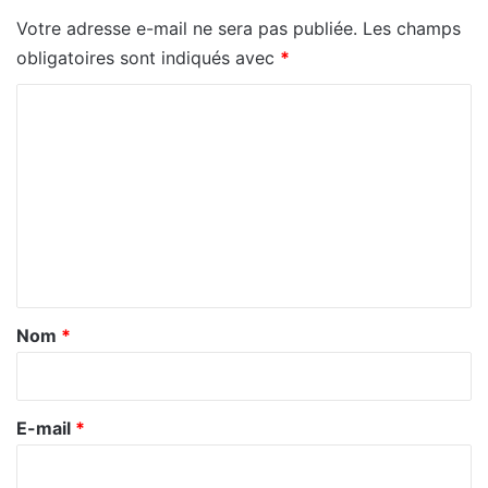
Votre adresse e-mail ne sera pas publiée.
Les champs
obligatoires sont indiqués avec
*
C
o
m
m
e
n
t
a
Nom
*
i
r
e
E-mail
*
*