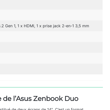
.2 Gen 1, 1 x HDMI, 1 x prise jack 2-en-1 3,5 mm
e de l’Asus Zenbook Duo
titué de deux écrans de 14″. C’est un format