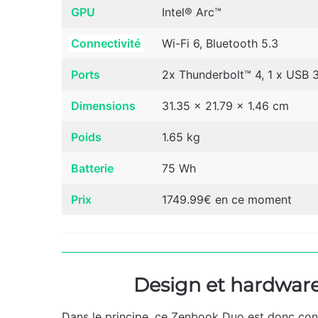
GPU
Intel® Arc™
Connectivité
Wi-Fi 6, Bluetooth 5.3
Ports
2x Thunderbolt™ 4, 1 x USB 3
Dimensions
31.35 x 21.79 x 1.46 cm
Poids
1.65 kg
Batterie
75 Wh
Prix
1749.99€ en ce moment
Design et hardwar
Dans le principe, ce Zenbook Duo est donc cons