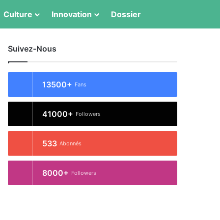
Switch skin
Rechercher
Culture
Innovation
Dossier
Suivez-Nous
13500+
Fans
41000+
Followers
533
Abonnés
8000+
Followers