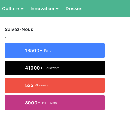
Switch skin
Rechercher
Culture
Innovation
Dossier
Suivez-Nous
13500+
Fans
41000+
Followers
533
Abonnés
8000+
Followers