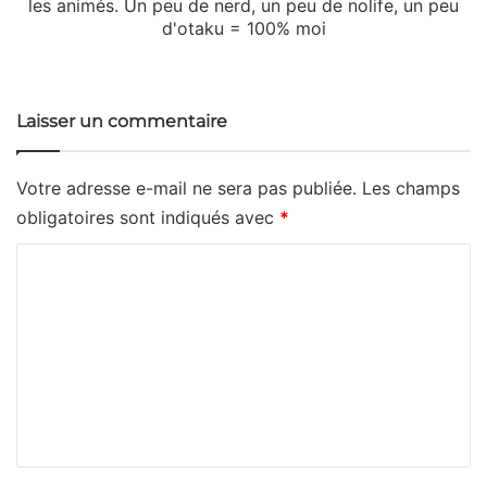
les animés. Un peu de nerd, un peu de nolife, un peu
d'otaku = 100% moi
Website
X
SoundCloud
Laisser un commentaire
Votre adresse e-mail ne sera pas publiée.
Les champs
obligatoires sont indiqués avec
*
C
o
m
m
e
n
t