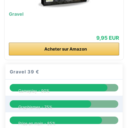
Gravel
9,95 EUR
Acheter sur Amazon
Gravel
39 €
Gameplay -
90%
Graphismes -
75%
Prise en main -
85%