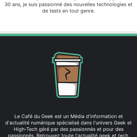
30 ans, je suis passionné des nouvelles technologies et
de tests en tout genre.
Fa
X
ce
bo
ok
Le Café du Geek est un Média d'information et
d'actualité numérique spécialisé dans l'univers Geek et
High-Tech géré par des passionnés et pour des
passionnés. Retrouvez toute l'actualité geek et tech,