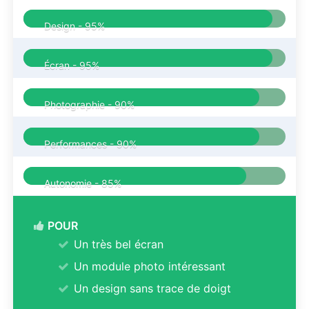
Design -
95%
Écran -
95%
Photographie -
90%
Performances -
90%
Autonomie -
85%
POUR
Un très bel écran
Un module photo intéressant
Un design sans trace de doigt