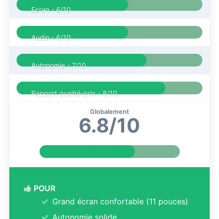
Ecran -
6/10
Audio -
6/10
Autonomie -
7/10
Rapport qualité-prix -
8/10
Globalement
6.8/10
POUR
Grand écran confortable (11 pouces)
Autonomie solide