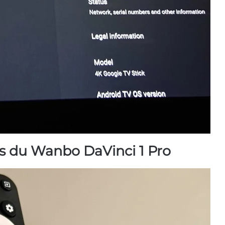
es du
Wanbo DaVinci 1 Pro