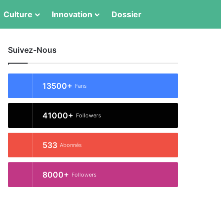
Switch skin
Rechercher
Culture
Innovation
Dossier
Suivez-Nous
13500+
Fans
41000+
Followers
533
Abonnés
8000+
Followers