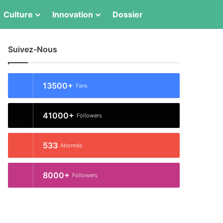
Switch skin
Rechercher
Culture
Innovation
Dossier
Suivez-Nous
13500+
Fans
41000+
Followers
533
Abonnés
8000+
Followers