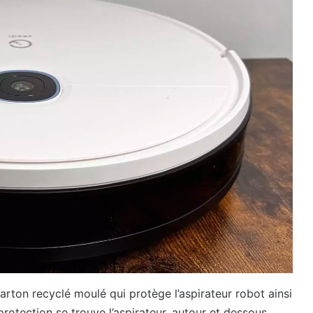
arton recyclé moulé qui protège l’aspirateur robot ainsi
rotection se trouve l’aspirateur, autour et dessous