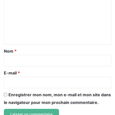
o
m
m
e
n
t
a
Nom
*
i
r
e
E-mail
*
*
Enregistrer mon nom, mon e-mail et mon site dans
le navigateur pour mon prochain commentaire.