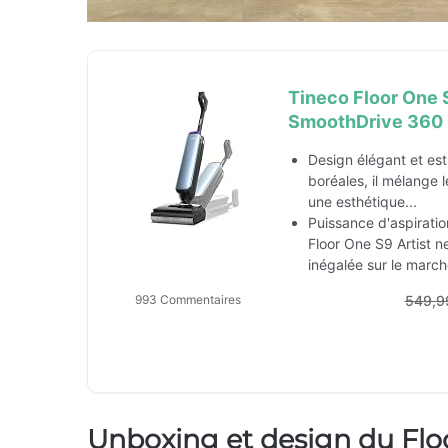
Tineco Floor One 
SmoothDrive 360 
Design élégant et esth
boréales, il mélange 
une esthétique...
Puissance d'aspirati
Floor One S9 Artist n
inégalée sur le marché
993 Commentaires
549,9
Unboxing et design du Floo