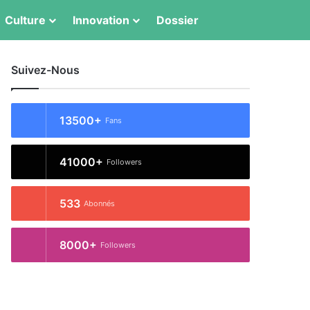
Switch skin
Rechercher
Culture
Innovation
Dossier
Suivez-Nous
13500+
Fans
41000+
Followers
533
Abonnés
8000+
Followers