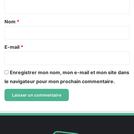
n
t
a
Nom
*
i
r
e
E-mail
*
*
Enregistrer mon nom, mon e-mail et mon site dans
le navigateur pour mon prochain commentaire.