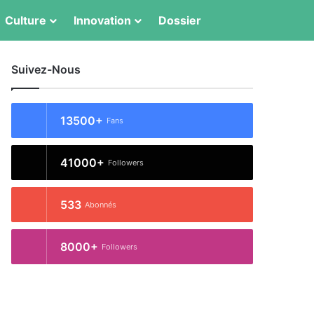
Switch skin
Rechercher
Culture
Innovation
Dossier
Suivez-Nous
13500+
Fans
41000+
Followers
533
Abonnés
8000+
Followers