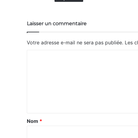
Laisser un commentaire
Votre adresse e-mail ne sera pas publiée.
Les c
C
o
m
m
e
n
t
a
Nom
*
i
r