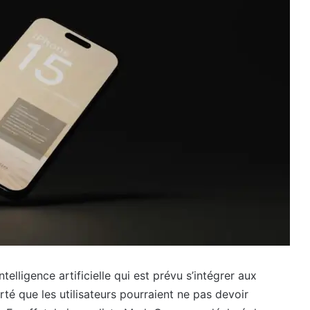
elligence artificielle qui est prévu s’intégrer aux
é que les utilisateurs pourraient ne pas devoir