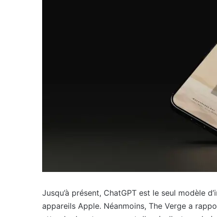
Jusqu’à présent, ChatGPT est le seul modèle d’int
appareils Apple. Néanmoins, The Verge a rapport