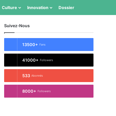
Switch skin
Rechercher
Culture
Innovation
Dossier
Suivez-Nous
13500+
Fans
41000+
Followers
533
Abonnés
8000+
Followers