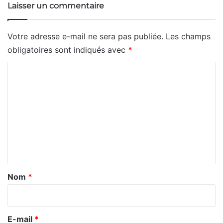
Laisser un commentaire
Votre adresse e-mail ne sera pas publiée.
Les champs
obligatoires sont indiqués avec
*
C
o
m
m
e
n
t
a
Nom
*
i
r
e
E-mail
*