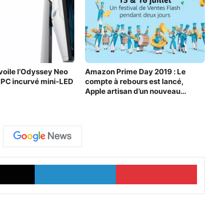
oile l’Odyssey Neo
Amazon Prime Day 2019 : Le
 PC incurvé mini-LED
compte à rebours est lancé,
Apple artisan d’un nouveau
record !
X
Linkedin
Pinter