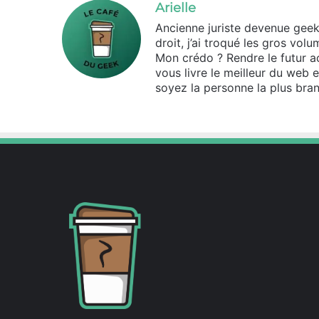
Arielle
Ancienne juriste devenue geek d
droit, j’ai troqué les gros vo
Mon crédo ? Rendre le futur ac
vous livre le meilleur du web 
soyez la personne la plus bran