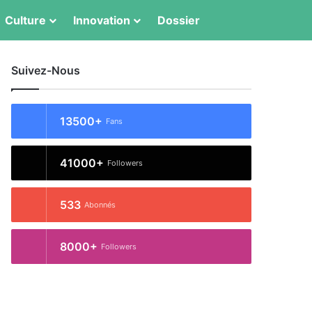
Switch skin
Rechercher
Culture
Innovation
Dossier
Suivez-Nous
13500+
Fans
41000+
Followers
533
Abonnés
8000+
Followers