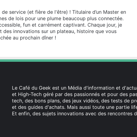
e service (et fière de l'être) ! Titulaire d’un Master en
lumes de lois pour une plume beaucoup plus connectée.
cessible, fun et carrément captivant. Chaque jour, je
et des innovations sur un plateau, histoire que vous
chée au prochain dîner !
Le Café du Geek est un Média d'information et d'actua
et High-Tech géré par des passionnés et pour des pass
tech, des bons plans, des jeux vidéos, des tests de pr
et des guides d'achats. Mais aussi toute une partie li
Et enfin, des sujets innovations avec des rencontres d
Facebook
X
Linkedin
YouTube
Instagram