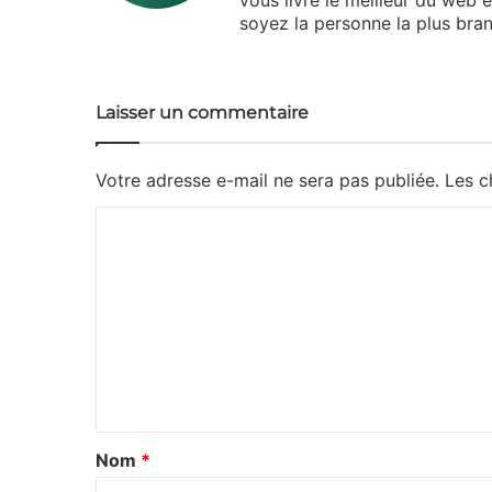
vous livre le meilleur du web 
soyez la personne la plus bran
Laisser un commentaire
Votre adresse e-mail ne sera pas publiée.
Les c
C
o
m
m
e
n
t
a
Nom
*
i