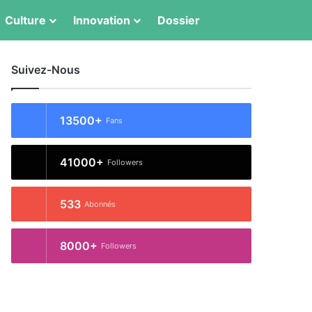
Switch skin
Rechercher
Culture
Innovation
Dossier
Suivez-Nous
13500+
Fans
41000+
Followers
533
Abonnés
8000+
Followers