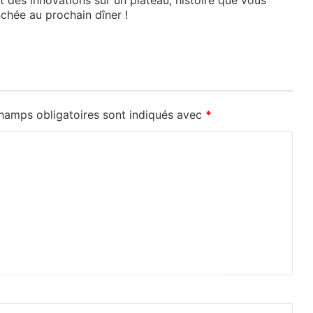
et des innovations sur un plateau, histoire que vous
chée au prochain dîner !
hamps obligatoires sont indiqués avec
*