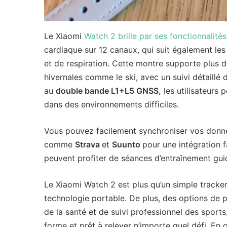
Le Xiaomi
Watch 2 brille par ses fonctionnalités
cardiaque sur 12 canaux, qui suit également le
et de respiration. Cette montre supporte plus 
hivernales comme le ski, avec un suivi détaillé 
au
double bande L1+L5 GNSS,
les utilisateurs 
dans des environnements difficiles.
Vous pouvez facilement synchroniser vos donné
comme
Strava
et
Suunto
pour une intégration f
peuvent profiter de séances d’entraînement guid
Le Xiaomi Watch 2 est plus qu’un simple tracker 
technologie portable. De plus, des options de p
de la santé et de suivi professionnel des sport
forme et prêt à relever n’importe quel défi. En 