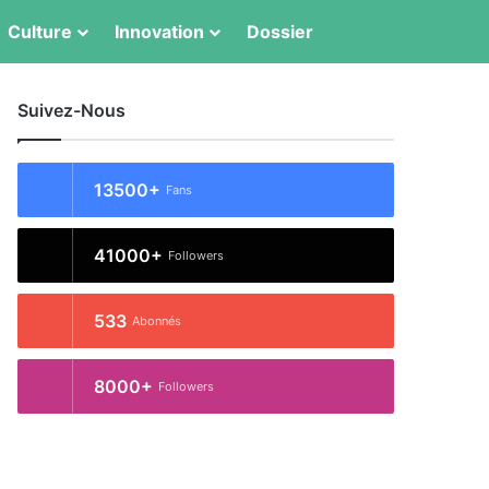
Switch skin
Rechercher
Culture
Innovation
Dossier
Suivez-Nous
13500+
Fans
41000+
Followers
533
Abonnés
8000+
Followers