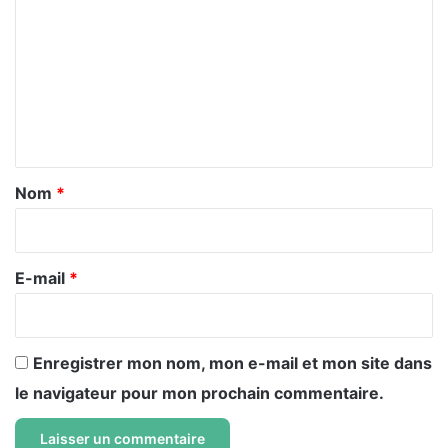
o
m
m
e
n
t
a
Nom
*
i
r
e
E-mail
*
*
Enregistrer mon nom, mon e-mail et mon site dans
le navigateur pour mon prochain commentaire.