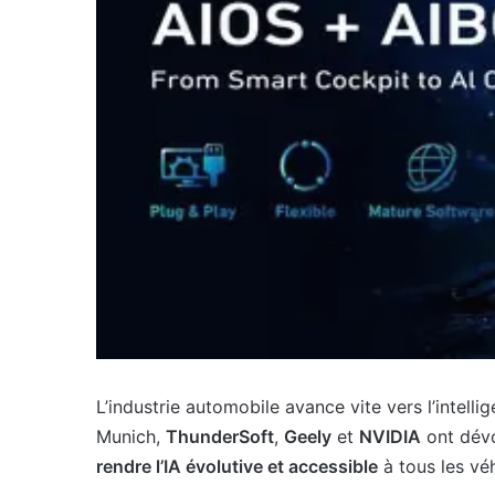
L’industrie automobile avance vite vers l’intel
Munich,
ThunderSoft
,
Geely
et
NVIDIA
ont dév
rendre l’IA évolutive et accessible
à tous les véh