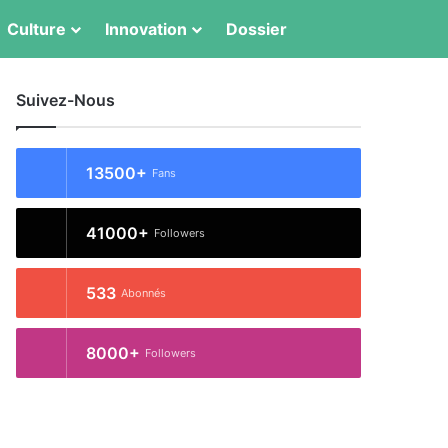
Switch skin
Rechercher
Culture
Innovation
Dossier
Suivez-Nous
13500+
Fans
41000+
Followers
533
Abonnés
8000+
Followers