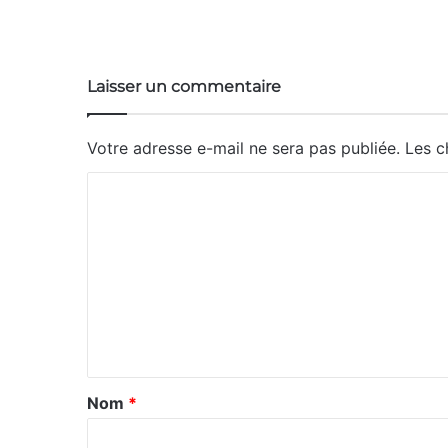
Website
Laisser un commentaire
Votre adresse e-mail ne sera pas publiée.
Les c
C
o
m
m
e
n
t
a
Nom
*
i