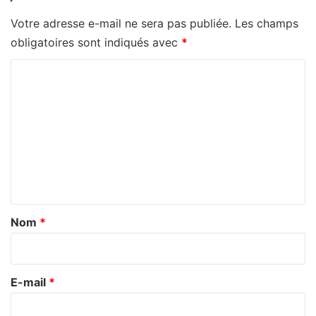
Votre adresse e-mail ne sera pas publiée.
Les champs
obligatoires sont indiqués avec
*
C
o
m
m
e
n
t
a
Nom
*
i
r
e
E-mail
*
*