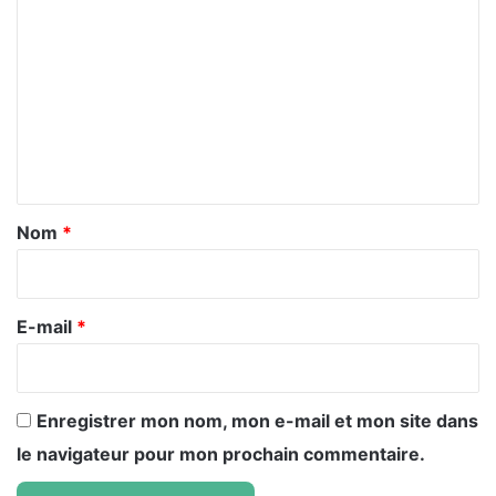
o
m
m
e
n
t
a
Nom
*
i
r
e
E-mail
*
*
Enregistrer mon nom, mon e-mail et mon site dans
le navigateur pour mon prochain commentaire.