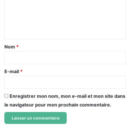
m
m
e
n
t
a
Nom
*
i
r
e
E-mail
*
*
Enregistrer mon nom, mon e-mail et mon site dans
le navigateur pour mon prochain commentaire.