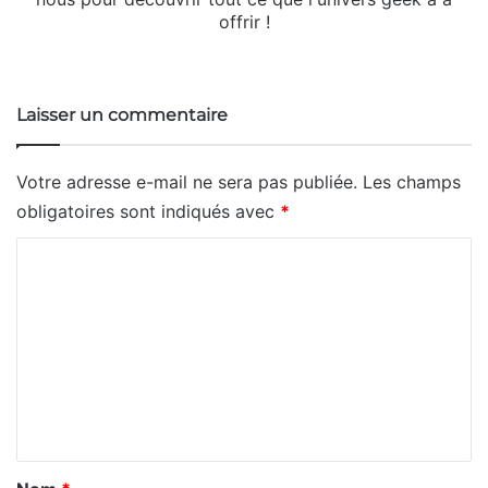
offrir !
Website
Laisser un commentaire
Votre adresse e-mail ne sera pas publiée.
Les champs
obligatoires sont indiqués avec
*
C
o
m
m
e
n
t
a