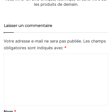
les produits de demain.
Website
X
Linkedin
Instagram
Laisser un commentaire
Votre adresse e-mail ne sera pas publiée.
Les champs
obligatoires sont indiqués avec
*
C
o
m
m
e
n
t
a
Nom
*