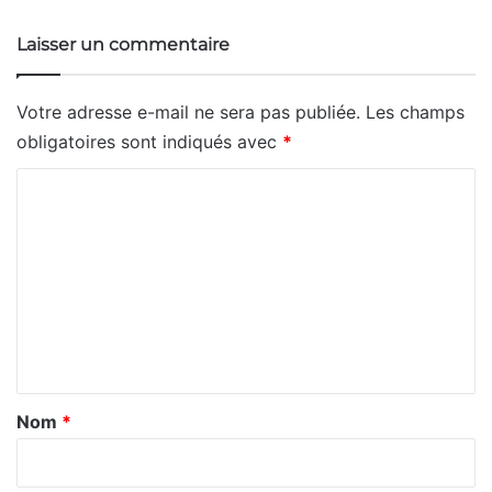
Laisser un commentaire
Votre adresse e-mail ne sera pas publiée.
Les champs
obligatoires sont indiqués avec
*
C
o
m
m
e
n
t
a
Nom
*
i
r