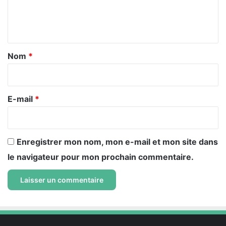
e
n
t
a
Nom
*
i
r
e
E-mail
*
*
Enregistrer mon nom, mon e-mail et mon site dans
le navigateur pour mon prochain commentaire.