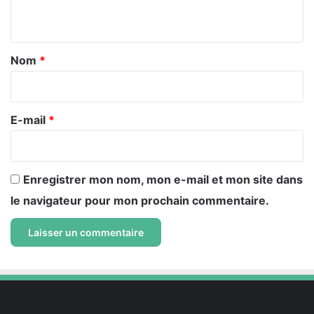
n
t
a
Nom
*
i
r
e
E-mail
*
*
Enregistrer mon nom, mon e-mail et mon site dans
le navigateur pour mon prochain commentaire.