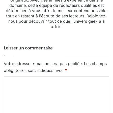
originaux. Avec des années d'expérience dans le
domaine, cette équipe de rédacteurs qualifiés est
déterminée à vous offrir le meilleur contenu possible,
tout en restant à l'écoute de ses lecteurs. Rejoignez-
nous pour découvrir tout ce que l'univers geek a à
offrir !
Website
Laisser un commentaire
Votre adresse e-mail ne sera pas publiée.
Les champs
obligatoires sont indiqués avec
*
C
o
m
m
e