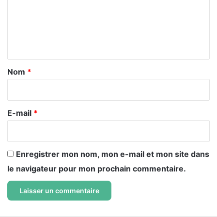
m
e
n
t
a
Nom
*
i
r
e
E-mail
*
*
Enregistrer mon nom, mon e-mail et mon site dans
le navigateur pour mon prochain commentaire.