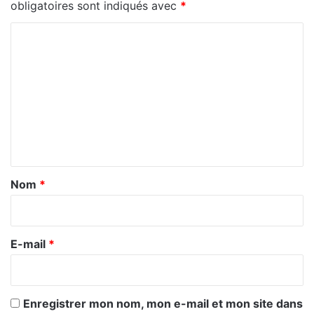
obligatoires sont indiqués avec
*
C
o
m
m
e
n
t
a
Nom
*
i
r
e
E-mail
*
*
Enregistrer mon nom, mon e-mail et mon site dans