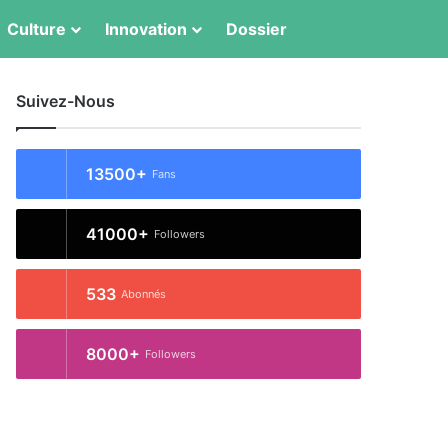
Switch skin
Rechercher
Culture
Innovation
Dossier
Suivez-Nous
13500+
Fans
41000+
Followers
533
Abonnés
8000+
Followers