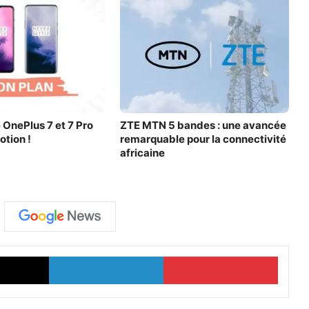
 OnePlus 7 et 7 Pro
ZTE MTN 5 bandes : une avancée
otion !
remarquable pour la connectivité
africaine
X
Linkedin
Pinter