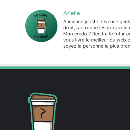
Arielle
Ancienne juriste devenue geek d
droit, j’ai troqué les gros vo
Mon crédo ? Rendre le futur ac
vous livre le meilleur du web 
soyez la personne la plus bran