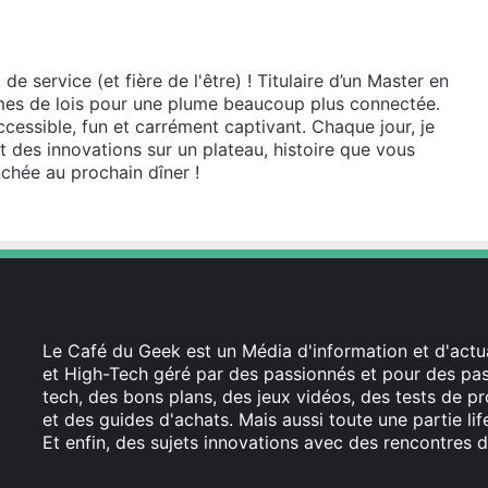
e service (et fière de l'être) ! Titulaire d’un Master en
lumes de lois pour une plume beaucoup plus connectée.
cessible, fun et carrément captivant. Chaque jour, je
et des innovations sur un plateau, histoire que vous
chée au prochain dîner !
Le Café du Geek est un Média d'information et d'actua
et High-Tech géré par des passionnés et pour des pass
tech, des bons plans, des jeux vidéos, des tests de pr
et des guides d'achats. Mais aussi toute une partie li
Et enfin, des sujets innovations avec des rencontres d
Facebook
X
Linkedin
YouTube
Instagram