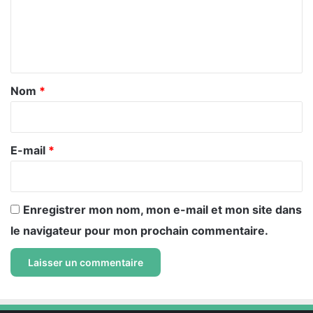
m
e
n
t
a
Nom
*
i
r
e
E-mail
*
*
Enregistrer mon nom, mon e-mail et mon site dans
le navigateur pour mon prochain commentaire.