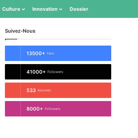
Switch skin
Rechercher
Culture
Innovation
Dossier
Suivez-Nous
13500+
Fans
41000+
Followers
533
Abonnés
8000+
Followers