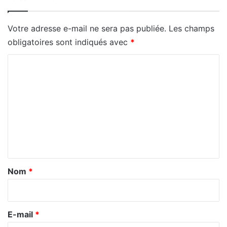
Votre adresse e-mail ne sera pas publiée.
Les champs
obligatoires sont indiqués avec
*
C
o
m
m
e
n
t
a
Nom
*
i
r
e
E-mail
*