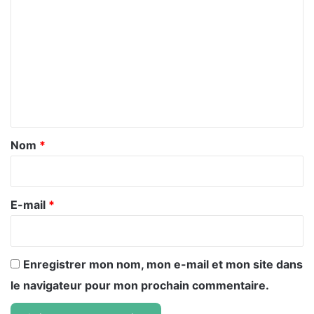
o
m
m
e
n
t
a
Nom
*
i
r
e
E-mail
*
*
Enregistrer mon nom, mon e-mail et mon site dans
le navigateur pour mon prochain commentaire.