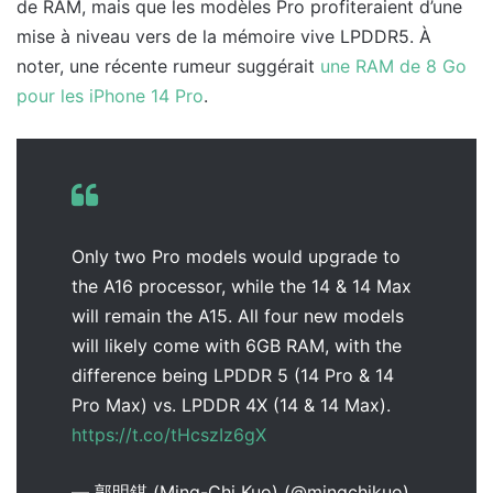
de RAM, mais que les modèles Pro profiteraient d’une
mise à niveau vers de la mémoire vive LPDDR5. À
noter, une récente rumeur suggérait
une RAM de 8 Go
pour les iPhone 14 Pro
.
Only two Pro models would upgrade to
the A16 processor, while the 14 & 14 Max
will remain the A15. All four new models
will likely come with 6GB RAM, with the
difference being LPDDR 5 (14 Pro & 14
Pro Max) vs. LPDDR 4X (14 & 14 Max).
https://t.co/tHcszIz6gX
— 郭明錤 (Ming-Chi Kuo) (@mingchikuo)