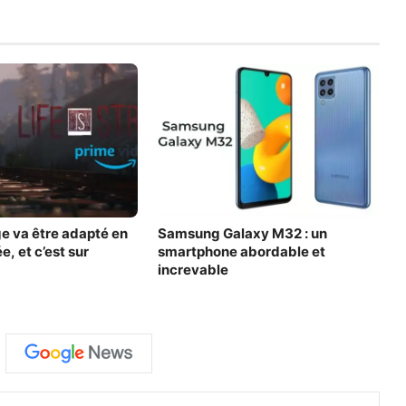
ge va être adapté en
Samsung Galaxy M32 : un
e, et c’est sur
smartphone abordable et
increvable
X
Linkedin
Pinter