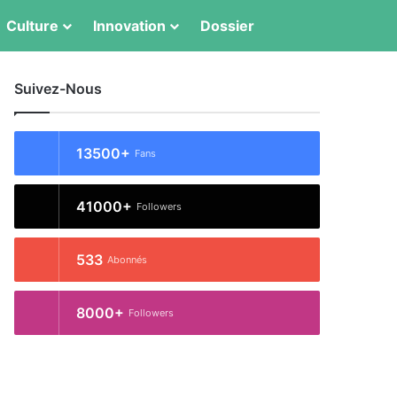
Switch skin
Rechercher
Culture
Innovation
Dossier
Suivez-Nous
13500+
Fans
41000+
Followers
533
Abonnés
8000+
Followers