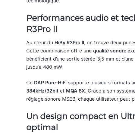
technologique.
Performances audio et tec
R3Pro II
Au cœur du
HiBy R3Pro II
, on trouve deux puc
Cette combinaison offre une
qualité sonore ex
bénéficient d’une sortie stéréo 3,5 mm et d’une
jusqu’à 480 mW.
Ce
DAP Pure-HiFi
supporte plusieurs formats 
384kHz/32bit
et
MQA 8X
. Grâce à son système
réglage sonore MSEB, chaque utilisateur peut p
Un design compact en Ultr
optimal