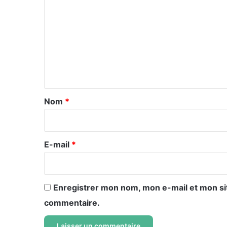
o
m
m
e
n
t
a
Nom
*
i
r
e
E-mail
*
*
Enregistrer mon nom, mon e-mail et mon si
commentaire.