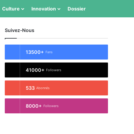
Culture
Innovation
Dossier
Switch skin
Rechercher
Suivez-Nous
13500+
Fans
41000+
Followers
533
Abonnés
8000+
Followers