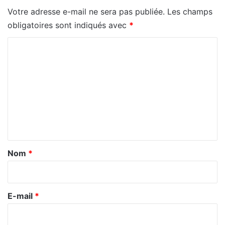
Votre adresse e-mail ne sera pas publiée.
Les champs
obligatoires sont indiqués avec
*
C
o
m
m
e
n
t
a
Nom
*
i
r
e
E-mail
*
*