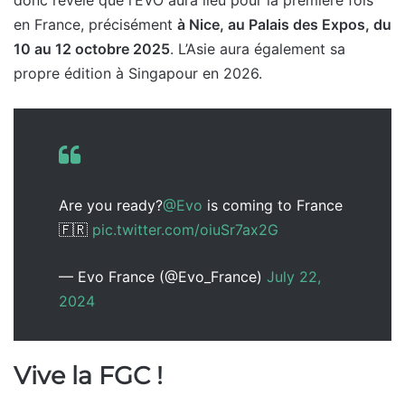
donc révélé que l’EVO aura lieu pour la première fois
en France, précisément
à Nice, au Palais des Expos, du
10 au 12 octobre 2025
. L’Asie aura également sa
propre édition à Singapour en 2026.
Are you ready?
@Evo
is coming to France
🇫🇷
pic.twitter.com/oiuSr7ax2G
— Evo France (@Evo_France)
July 22,
2024
Vive la FGC !