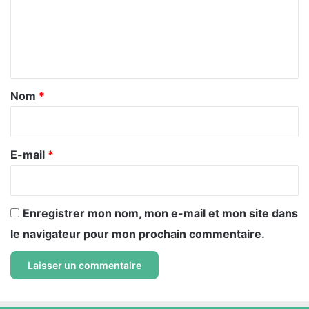
m
e
n
t
a
Nom
*
i
r
e
E-mail
*
*
Enregistrer mon nom, mon e-mail et mon site dans
le navigateur pour mon prochain commentaire.