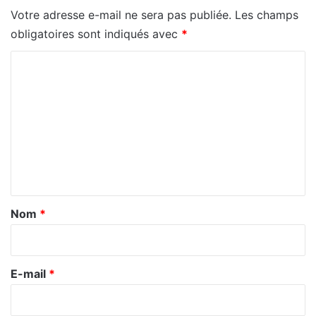
Votre adresse e-mail ne sera pas publiée.
Les champs
obligatoires sont indiqués avec
*
C
o
m
m
e
n
t
a
Nom
*
i
r
e
E-mail
*
*