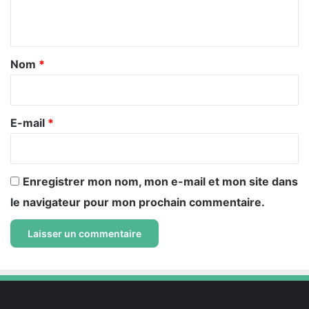
n
t
a
Nom
*
i
r
e
E-mail
*
*
Enregistrer mon nom, mon e-mail et mon site dans
le navigateur pour mon prochain commentaire.