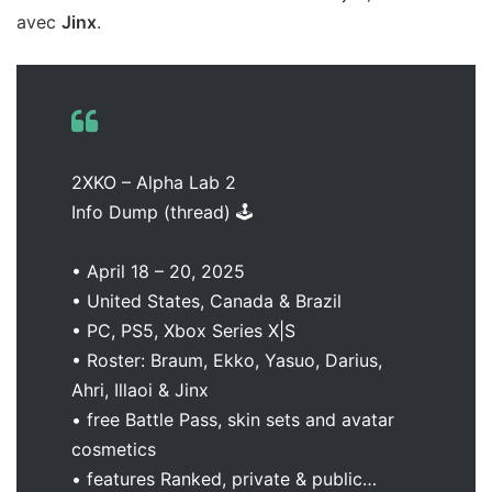
avec
Jinx
.
2XKO – Alpha Lab 2
Info Dump (thread) 🕹️
• April 18 – 20, 2025
• United States, Canada & Brazil
• PC, PS5, Xbox Series X|S
• Roster: Braum, Ekko, Yasuo, Darius,
Ahri, Illaoi & Jinx
• free Battle Pass, skin sets and avatar
cosmetics
• features Ranked, private & public…