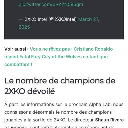
pic.twitter.com/0PYZN095gm
— 2XKO Intel (@2XKOIntel)
March 27,
2025
Voir aussi :
Vous ne rêvez pas : Cristiano Ronaldo
rejoint Fatal Fury City of the Wolves en tant que
combattant !
Le nombre de champions de
2XKO dévoilé
À part les informations sur le prochain Alpha Lab, nous
connaissons désormais le nombre des champions
jouables à la sortie de 2XKO. Le directeur
Shaun Rivera
a lui-même confirmé l’information en répondant de