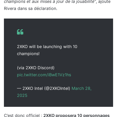
champions et aux mises à jour de la jouabilité”
, ajoute
Rivera dans sa déclaration.
2XKO will be launching with 10
champions!
(via 2XKO Discord)
pic.twitter.com/iBwE1Vz1hs
— 2XKO Intel (@2XKOIntel)
March 28,
2025
C’est donc officiel :
2XKO proposera 10 personnages