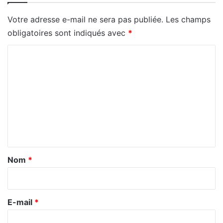
Votre adresse e-mail ne sera pas publiée.
Les champs
obligatoires sont indiqués avec
*
C
o
m
m
e
n
t
a
Nom
*
i
r
e
E-mail
*
*