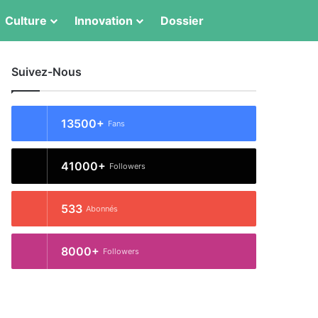
Switch skin
Rechercher
Culture
Innovation
Dossier
Suivez-Nous
13500+
Fans
41000+
Followers
533
Abonnés
8000+
Followers